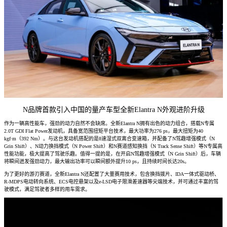
N品牌首款引入中国的量产车型全新Elantra N外观进阶升级
作为一辆高性能车，强劲的动力自然不会缺席。全新Elantra N拥有出色的动力组合，搭载N专属
2.0T GDI Flat Power发动机，具备宽范围扭矩平台技术，最大功率为276 ps，最大扭矩为40
kgf·m（392 Nm）。与这台发动机搭配的是8速湿式双离合变速箱，并配备了N驾趣增强模式（N
Grin Shift）、N动力换挡模式（N Power Shift）和N赛道感知换挡（N Track Sense Shift）等N专属高
性能功能，极大提高了驾驶乐趣。值得一提的是，在开启N驾趣增强模式（N Grin Shift）后，车辆
将瞬间迸发强劲动力，最大输出功率可以瞬间额外提升10 ps，且持续时间长达20s。
为了更好的游刃赛道，全新Elantra N还配置了大量赛用技术，包含换挡拨片、IDA一体式驱动桥、
R-MDPS电动转向系统、ECS电控悬架以及e-LSD电子限滑差速器等尖端技术，并可通过丰富的驾
驶模式，满足驾驶者多样的用车需求。