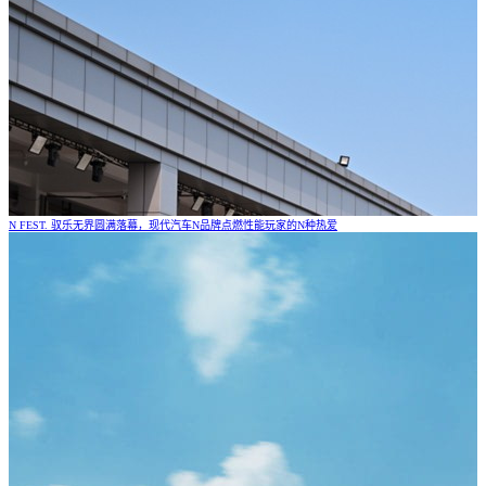
N FEST. 驭乐无界圆满落幕，现代汽车N品牌点燃性能玩家的N种热爱