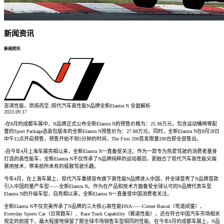
新闻资讯
新闻资讯
澎湃性能，昂扬而至 |现代汽车高性能N品牌全新Elantra N 全面解析
2023.09.17
-在8月的成都车展中，N品牌正式公布全新Elantra N的预售价格为：25.98万元，包含运动桶椅等配
置的Sport Package选装包版本的全新Elantra N预售价为：27.88万元。同时，全新Elantra N在8月28日
中午12点开启预售，预售开始不到5分钟的时间，The First 200首发限量200台即全部售出。
-自今年4月上海车展亮相以来，全新Elantra N一直备受关注。作为一款专为热爱驾驶的消费者量身
打造的高性能车，全新Elantra N不仅传承了N品牌纯粹的运动基因，更融合了现代汽车高性能尖端
赛用技术，带来前所未有的极致驾驶乐趣。
今年4月，在上海车展上，现代汽车重磅宣布旗下高性能N品牌进入中国，并全球首秀了N品牌首款
引入中国的量产车型——全新Elantra N。作为在产品和技术方面备受全球认可的N品牌代表车型
Elantra N的升级车型，自亮相以来，全新Elantra N一直备受中国消费者关注。
全新Elantra N不仅完美传承了N品牌的三大核心高性能DNA——Corner Rascal（弯道顽童）、
Everyday Sports Car（日常跑车）、Race Track Capability（赛道性能），还在符合中国汽车市场相关
规定的前提下，最大程度地保留了跟全球市场销售车型相同的性能。在今年8月的成都车展上，N品