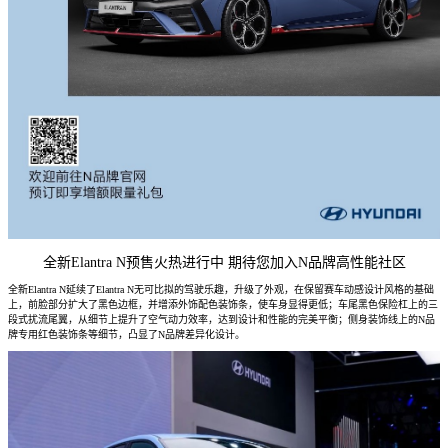
全新Elantra N预售火热进行中 期待您加入N品牌高性能社区
全新Elantra N延续了Elantra N无可比拟的驾驶乐趣，升级了外观，在保留赛车动感设计风格的基础
上，前脸部分扩大了黑色边框，并增添外饰配色装饰条，使车身显得更低；车尾黑色保险杠上的三
段式扰流尾翼，从细节上提升了空气动力效率，达到设计和性能的完美平衡；侧身装饰线上的N品
牌专用红色装饰条等细节，凸显了N品牌差异化设计。