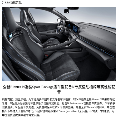
升R&H性能表现。
全新Elantra N选装Sport Package版车型配备N专属运动桶椅等高性能配
置
纯粹驾控，热血启程。为了让更多中国驾驶爱好者可以在第一时间体验到全新Elantra N带来的驾驶
乐趣，N品牌为后续预定车主准备了增额限定礼包，包含N Performance 性能套件优惠券、汽车赛事
观赛邀请、N 品牌专属周边、免费基础保养以及N 专属脚垫等。随着全新Elantra N的到来，中国性
能车市场进入了全新N时代，N品牌也将继续秉承“Never just drive（无乐趣，不驾驶）”的理念，为
中国消费者提供卓越的驾驶乐趣。