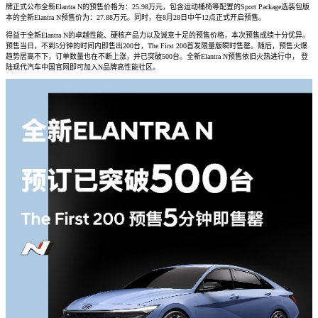
牌正式公布全新Elantra N的预售价格为：25.98万元，包含运动桶椅等配置的Sport Package选装包版
本的全新Elantra N预售价为：27.88万元。同时，在8月28日中午12点正式开启预售。
得益于全新Elantra N的卓越性能、硬核产品力以及诚意十足的预售价格，本次预售成绩十分优异。
预售当日，不到5分钟的时间内即售出200台，The First 200首发限量版瞬时售罄。随后，预售火爆
趋势居高不下，订单数量也在不断上涨，并已突破500台。全新Elantra N预售依旧火热进行中， 登
陆现代汽车中国官网即可加入N品牌高性能社区。