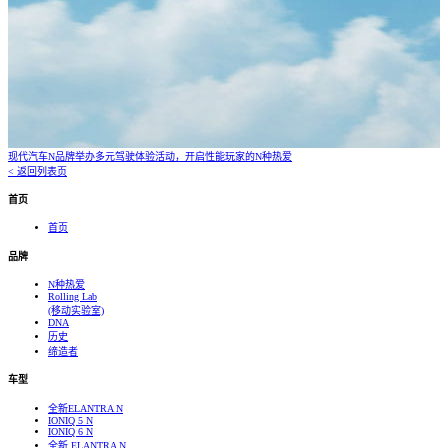
现代汽车N品牌举办多元驾驶体验活动，开启性能玩家的N种热爱
< 返回列表页
首页
首页
品牌
N种热爱
Rolling Lab
(移动实验室)
DNA
历史
缔造者
车型
全新ELANTRA N
IONIQ 5 N
IONIQ 6 N
全新 ELANTRA N