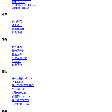
TCR Edition
IONIQ 5 N DK Edition
Limited Package
购车
预约试驾
线上购车
金融计算器
常见问题
服务
合作体验店
维修站查询
售后服务
车主手册下载
Bluelink
充电服务
体验
现代N赛道体验中心
(N Lounge)
现代N品牌体验中心
N FEST. 试驾
N号玩家Club
赛道日(Track Day)
现代全球高性能
驾驶培训(HDX)
赛事