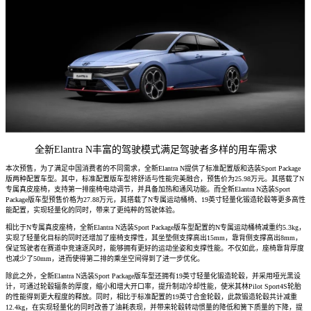
全新Elantra N丰富的驾驶模式满足驾驶者多样的用车需求
本次预售，为了满足中国消费者的不同需求，全新Elantra N提供了标准配置版和选装Sport Package
版两种配置车型。其中，标准配置版车型将舒适与性能完美融合，预售价为25.98万元。其搭载了N
专属真皮座椅，支持第一排座椅电动调节，并具备加热和通风功能。而全新Elantra N选装Sport
Package版车型预售价格为27.88万元，其搭载了N专属运动桶椅、19英寸轻量化锻造轮毂等更多高性
能配置，实现轻量化的同时，带来了更纯粹的驾驶体验。
相比于N专属真皮座椅，全新Elantra N选装Sport Package版车型配置的N专属运动桶椅减重约5.3kg，
实现了轻量化目标的同时还增加了座椅支撑性，其坐垫侧支撑高出15mm，靠背侧支撑高出8mm，
保证驾驶者在赛道中竞速逐风时，能够拥有更好的运动坐姿和支撑性能。不仅如此，座椅靠背厚度
也减少了50mm，进而使得第二排的乘坐空间得到了进一步优化。
除此之外，全新Elantra N选装Sport Package版车型还拥有19英寸轻量化锻造轮毂，并采用哑光黑设
计，可通过轮毂辐条的厚度，缩小和增大开口率，提升制动冷却性能，使米其林Pilot Sport4S轮胎
的性能得到更大程度的释放。同时，相比于标准配置的19英寸合金轮毂，此款锻造轮毂共计减重
12.4kg，在实现轻量化的同时改善了油耗表现，并带来轮毂转动惯量的降低和簧下质量的下降，提