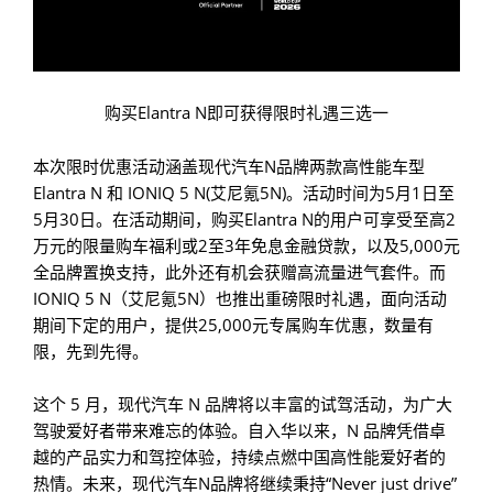
购买Elantra N即可获得限时礼遇三选一
本次限时优惠活动涵盖现代汽车N品牌两款高性能车型
Elantra N 和 IONIQ 5 N(艾尼氪5N)。活动时间为5月1日至
5月30日。在活动期间，购买Elantra N的用户可享受至高2
万元的限量购车福利或2至3年免息金融贷款，以及5,000元
全品牌置换支持，此外还有机会获赠高流量进气套件。而
IONIQ 5 N（艾尼氪5N）也推出重磅限时礼遇，面向活动
期间下定的用户，提供25,000元专属购车优惠，数量有
限，先到先得。
这个 5 月，现代汽车 N 品牌将以丰富的试驾活动，为广大
驾驶爱好者带来难忘的体验。自入华以来，N 品牌凭借卓
越的产品实力和驾控体验，持续点燃中国高性能爱好者的
热情。未来，现代汽车N品牌将继续秉持“Never just drive”