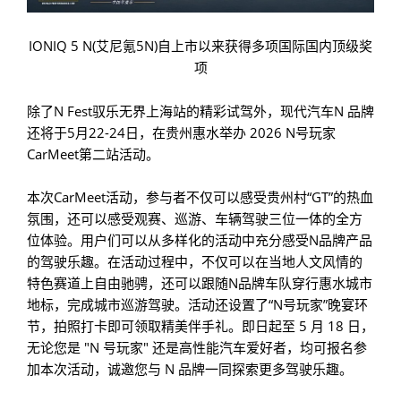
IONIQ 5 N(艾尼氪5N)自上市以来获得多项国际国内顶级奖
项
除了N Fest驭乐无界上海站的精彩试驾外，现代汽车N 品牌
还将于5月22-24日，在贵州惠水举办 2026 N号玩家
CarMeet第二站活动。
本次CarMeet活动，参与者不仅可以感受贵州村“GT”的热血
氛围，还可以感受观赛、巡游、车辆驾驶三位一体的全方
位体验。用户们可以从多样化的活动中充分感受N品牌产品
的驾驶乐趣。在活动过程中，不仅可以在当地人文风情的
特色赛道上自由驰骋，还可以跟随N品牌车队穿行惠水城市
地标，完成城市巡游驾驶。活动还设置了“N号玩家”晚宴环
节，拍照打卡即可领取精美伴手礼。即日起至 5 月 18 日，
无论您是 "N 号玩家" 还是高性能汽车爱好者，均可报名参
加本次活动，诚邀您与 N 品牌一同探索更多驾驶乐趣。