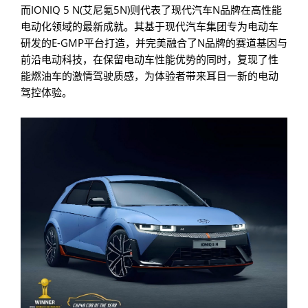
而IONIQ 5 N(艾尼氪5N)则代表了现代汽车N品牌在高性能
电动化领域的最新成就。其基于现代汽车集团专为电动车
研发的E-GMP平台打造，并完美融合了N品牌的赛道基因与
前沿电动科技，在保留电动车性能优势的同时，复现了性
能燃油车的激情驾驶质感，为体验者带来耳目一新的电动
驾控体验。