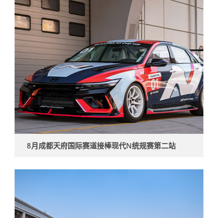
8月成都天府国际赛道接棒现代N统规赛第二站