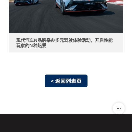
现代汽车N品牌举办多元驾驶体验活动，开启性能
玩家的N种热爱
< 返回列表页