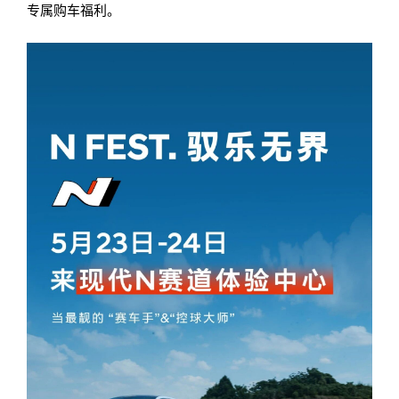
专属购车福利。