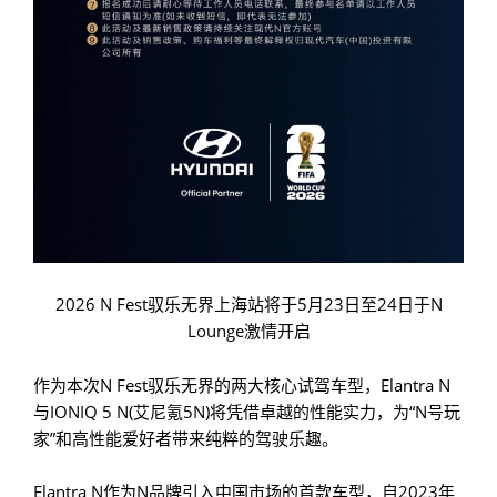
2026 N Fest驭乐无界上海站将于5月23日至24日于N
Lounge激情开启
作为本次N Fest驭乐无界的两大核心试驾车型，Elantra N
与IONIQ 5 N(艾尼氪5N)将凭借卓越的性能实力，为“N号玩
家”和高性能爱好者带来纯粹的驾驶乐趣。
Elantra N作为N品牌引入中国市场的首款车型，自2023年