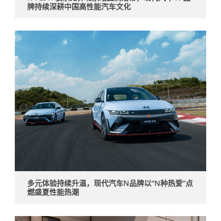
牌持续深耕中国高性能汽车文化
多元体验持续升温，现代汽车N品牌以“N种热爱”点
燃盛夏性能热潮