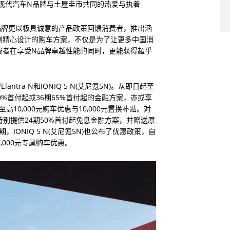
件集合了现代汽车N品牌与土屋圭市共同的热爱与执着
品牌更以极具诚意的产品政策回馈消费者，推出涵
列精心设计的购车方案，不仅是为了让更多中国消
费者在享受N品牌卓越性能的同时，更能获得超乎
ra N和IONIQ 5 N(艾尼氪5N)。从即日起至
期50%首付起或36期65%首付起的金融方案，亦或享
10,000元购车优惠与10,000元置换补贴。对
，N品牌特别提供24期50%首付起免息金融方案，并赠送原
期，IONIQ 5 N(艾尼氪5N)也公布了优惠政策，自
,000元专属购车优惠。