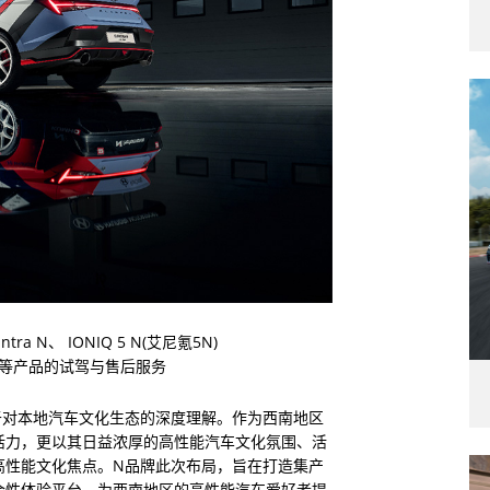
 N、 IONIQ 5 N(艾尼氪5N)
dition等产品的试驾与售后服务
于对本地汽车文化生态的深度理解。作为西南地区
活力，更以其日益浓厚的高性能汽车文化氛围、活
高性能文化焦点。N品牌此次布局，旨在打造集产
合性体验平台，为西南地区的高性能汽车爱好者提