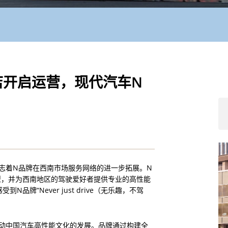
店开启运营，现代汽车N
标志着N品牌在西南市场服务网络的进一步拓展。N
型，并为西南地区的驾驶爱好者提供专业的高性能
牌“Never just drive（无乐趣，不驾
推动中国汽车高性能文化的发展。品牌通过构建全