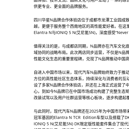
供更专业、更全面的品牌服务。
四川华星N品牌合作体验店位于成都市龙潭工业园成致
越，更便于服务整个西南地区的高性能爱好者。在这
Elantra N与IONIQ 5 N(艾尼氪5N)，深度感受“Ne
值得关注的是，与成都店同期，N品牌亦在汽车文化
域协同的战略布局。此次两店同步运营，不仅是N品
性能文化生态的重要里程碑，兑现了N品牌推动中国
自进入中国市场以来，现代汽车N品牌始终致力于推
方位的高性能社区生态体系，持续深化与消费者的互动
设了多家N品牌合作体验店，并还在上海正式运营了中国
心，到如今N品牌已在中国市场成功构建了完整生态
改装试驾以及用户社群运营等核心板块，逐步构建起
与此同时，现代汽车N品牌还在2025年为中国市场带来了全
冠军基因的Elantra N TCR Edition车型以及搭载
IONIQ 5 N(艾尼氪5N) DK限定版性能套件集合了现代