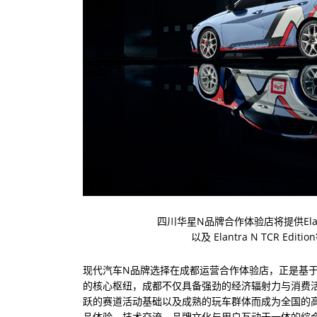
四川华星N品牌合作体验店将提供Elantra
以及 Elantra N TCR E
现代汽车N品牌选择在成都运营合作体验店，正是基
的核心枢纽，成都不仅具备强劲的经济辐射力与消费
跃的赛道活动基础以及成熟的玩车群体而成为全国的
品体验、技术交流、品牌文化与用户互动于一体的综