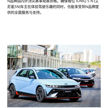
N品牌国内外顶尖赛事观赛资格。确保每位 IONIQ 5 N (艾
尼氪5N)车主在体验驾驶乐趣的同时，也能享受到N品牌提
供的全面服务与支持。