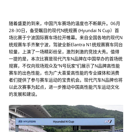
随着盛夏的到来，中国汽车赛场的温度也不断飙升。06月
28-30日，备受瞩目的现代N统规赛 (Hyundai N Cup）首
场比赛于宁波国际赛车场拉开帷幕。来自全国各地的现代N
统规赛车手齐聚宁波，驾驶全新Elantra N1统规赛赛车同台
较量，上演了一场精彩纷呈，激烈刺激的竞技大秀。值得
一提的是，本次比赛是现代汽车N品牌在中国举办的首场统
规赛，不仅向现场观众及“N号玩家”们展示了N品牌高性能
赛车的出色性能，也为广大喜爱高性能的专业媒体和消费
者们提供了参与赛车运动的宝贵机会。现代汽车N品牌也将
以此次赛事为起点，进一步推动中国高性能汽车运动文化
的发展和建设。