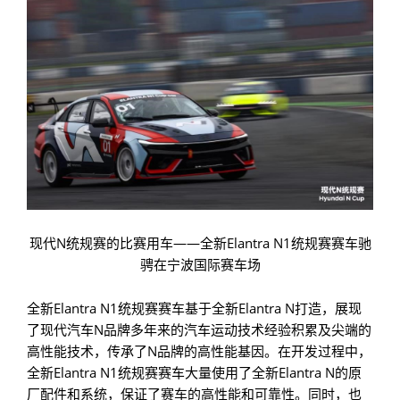
现代N统规赛的比赛用车——全新Elantra N1统规赛赛车驰
骋在宁波国际赛车场
全新Elantra N1统规赛赛车基于全新Elantra N打造，展现
了现代汽车N品牌多年来的汽车运动技术经验积累及尖端的
高性能技术，传承了N品牌的高性能基因。在开发过程中，
全新Elantra N1统规赛赛车大量使用了全新Elantra N的原
厂配件和系统，保证了赛车的高性能和可靠性。同时，也