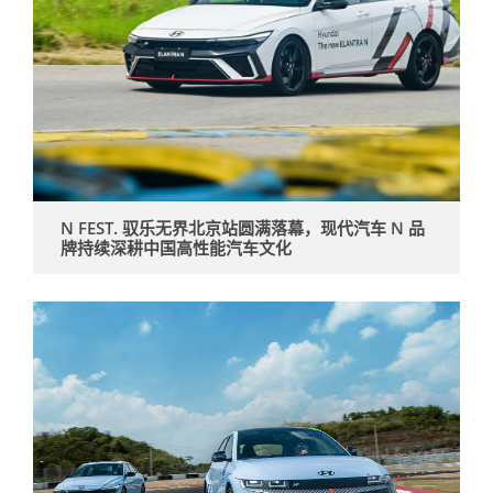
N FEST. 驭乐无界北京站圆满落幕，现代汽车 N 品
牌持续深耕中国高性能汽车文化