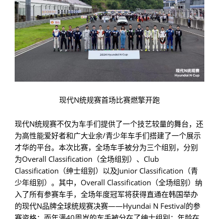
现代N统规赛首场比赛燃擎开跑
现代N统规赛不仅为车手们提供了一个技艺较量的舞台，还
为高性能爱好者和广大业余/青少年车手们搭建了一个展示
才华的平台。本次比赛，全场车手被分为三个组别，分别
为Overall Classification（全场组别）、Club
Classification（绅士组别）以及Junior Classification（青
少年组别）。其中，Overall Classification（全场组别）纳
入了所有参赛车手，全场年度冠军将获得直通在韩国举办
的现代N品牌全球统规赛决赛——Hyundai N Festival的参
赛资格；而年满40周岁的车手被分在了绅士组别；年龄在