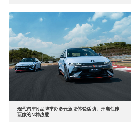
现代汽车N品牌举办多元驾驶体验活动，开启性能
玩家的N种热爱