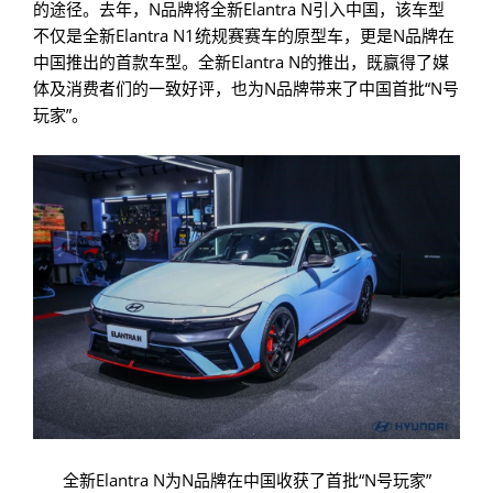
的途径。去年，N品牌将全新Elantra N引入中国，该车型
不仅是全新Elantra N1统规赛赛车的原型车，更是N品牌在
中国推出的首款车型。全新Elantra N的推出，既赢得了媒
体及消费者们的一致好评，也为N品牌带来了中国首批“N号
玩家”。
全新Elantra N为N品牌在中国收获了首批“N号玩家”